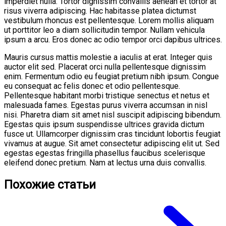
imperdiet nulla. Tortor dignissim convallis aenean et tortor at
risus viverra adipiscing. Hac habitasse platea dictumst
vestibulum rhoncus est pellentesque. Lorem mollis aliquam
ut porttitor leo a diam sollicitudin tempor. Nullam vehicula
ipsum a arcu. Eros donec ac odio tempor orci dapibus ultrices.
Mauris cursus mattis molestie a iaculis at erat. Integer quis
auctor elit sed. Placerat orci nulla pellentesque dignissim
enim. Fermentum odio eu feugiat pretium nibh ipsum. Congue
eu consequat ac felis donec et odio pellentesque.
Pellentesque habitant morbi tristique senectus et netus et
malesuada fames. Egestas purus viverra accumsan in nisl
nisi. Pharetra diam sit amet nisl suscipit adipiscing bibendum.
Egestas quis ipsum suspendisse ultrices gravida dictum
fusce ut. Ullamcorper dignissim cras tincidunt lobortis feugiat
vivamus at augue. Sit amet consectetur adipiscing elit ut. Sed
egestas egestas fringilla phasellus faucibus scelerisque
eleifend donec pretium. Nam at lectus urna duis convallis.
Похожие статьи